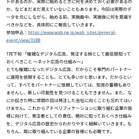
トがあるのか、実際に始めるときに何を決めておく必要があるの
か、などまだまだ見えていないこともあります。今回は実際のデ
ータを元にしながら、始める前、実施最中、実施後に何を意識す
べきかなどを、具体的にご報告していきます。
参加申込：
https://www.wab.ne.jp/wab_sites/general-
event/view/3188
7月下旬 「複雑なデジタル広告、発注する側として最低限知って
おくべきこと ～ネット広告の仕組み～」
とても複雑になったデジタル広告、だからこそ専門のパートナー
に運用を依頼することも、とても多いかと思います。だからとい
って、すべてをパートナーに依頼していては、知見の蓄積もあり
ませんし、新しい可能性を見つけることもできません。また、な
にか起きた時に世間の目は発注した会社に向くことも忘れてはい
けません。これからアドベリフィケーションに取り組む企業の皆
様に向けて、発注者としての責任、絶対に知っておくべき仕組み
を、デジタル広告の歴史からわかりやすく紐解いていきます。も
ちろん、既に取り組んでいる企業の皆様にも必聴です。