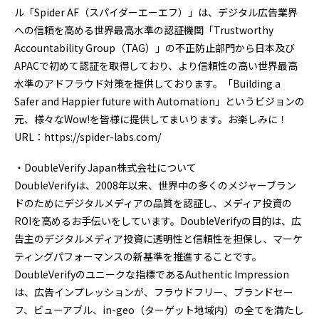
ル「Spider AF（スパイダーエーエフ）」は、デジタル広告業界
への信頼を高める世界最高水準の認証機関「Trustworthy
Accountability Group（TAG）」の不正防止部門から日本及び
APACで初めて認証を取得しており、より信頼性の高い世界最高
水準のアドフラウド対策を提供しております。「Building a
Safer and Happier future with Automation」というビジョンの
元、様々なWow!を皆様に提供してまいります。お楽しみに！
URL：https://spider-labs.com/
・DoubleVerify Japan株式会社について
DoubleVerifyは、2008年以来、世界中の多くのメジャーブラン
ドのためにデジタルメディアの品質を認証し、メディア投資の
ROIを高めるお手伝いをしています。DoubleVerifyの目的は、広
告主のデジタルメディア投資に透明性と信頼性を担保し、マーケ
ティングパフォーマンスの新基準を推進することです。
DoubleVerifyのユニークな指標であるAuthentic Impression
は、広告インプレッションが、フラウドフリー、ブランドセー
フ、ビューアブル、in-geo（ターゲット地域内）の全てを満たし