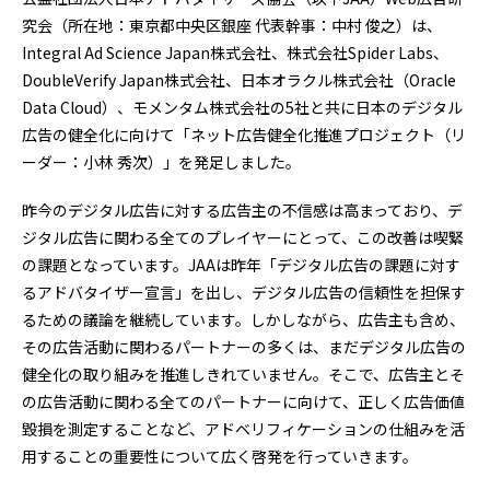
究会（所在地：東京都中央区銀座 代表幹事：中村 俊之）は、
Integral Ad Science Japan株式会社、株式会社Spider Labs、
DoubleVerify Japan株式会社、日本オラクル株式会社（Oracle
Data Cloud）、モメンタム株式会社の5社と共に日本のデジタル
広告の健全化に向けて「ネット広告健全化推進プロジェクト（リ
ーダー：小林 秀次）」を発足しました。
昨今のデジタル広告に対する広告主の不信感は高まっており、デ
ジタル広告に関わる全てのプレイヤーにとって、この改善は喫緊
の課題となっています。JAAは昨年「デジタル広告の課題に対す
るアドバタイザー宣言」を出し、デジタル広告の信頼性を担保す
るための議論を継続しています。しかしながら、広告主も含め、
その広告活動に関わるパートナーの多くは、まだデジタル広告の
健全化の取り組みを推進しきれていません。そこで、広告主とそ
の広告活動に関わる全てのパートナーに向けて、正しく広告価値
毀損を測定することなど、アドベリフィケーションの仕組みを活
用することの重要性について広く啓発を行っていきます。